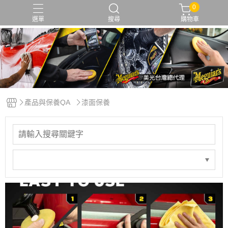
0
選單
搜尋
購物車
保護蠟
撥水
洗車精
洗車蠟
研磨
產品與保養QA
漆面保養