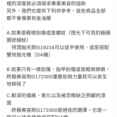
樣的深度就必須尋求專業美容的協助
另外，我們也提供下列供參考，這些商品全部
都不會傷害到金油層
A.
如果是輕微刮傷或是螺紋（燈光下可見的極細
圈狀細紋）
特潤拋光劑G19216可以徒手使用，或是搭配
雙效拋光機（
DA
機）
B.
如果只有一條刮傷、指甲刮傷或是輕微擦痕，
終極美容劑G172300
僅需些微力量就可以安全
地移除了
C.
較深的傷痕、氧化以及被忽略缺乏照顧的漆
面
終極美容劑G172300是絕佳的選擇，也是一